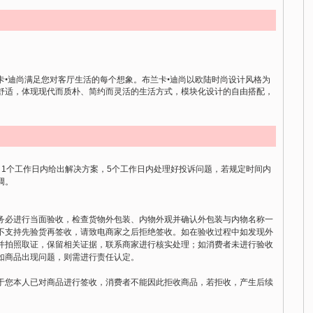
•迪尚满足您对客厅生活的每个想象。布兰卡•迪尚以欧陆时尚设计风格为
舒适，体现现代而质朴、简约而灵活的生活方式，模块化设计的自由搭配，
，1个工作日内给出解决方案，5个工作日内处理好投诉问题，若规定时间内
调。
务必进行当面验收，检查货物外包装、内物外观并确认外包装与内物名称一
不支持先验货再签收，请致电商家之后拒绝签收。如在验收过程中如发现外
并拍照取证，保留相关证据，联系商家进行核实处理；如消费者未进行验收
如商品出现问题，则需进行责任认定。
于您本人已对商品进行签收，消费者不能因此拒收商品，若拒收，产生后续