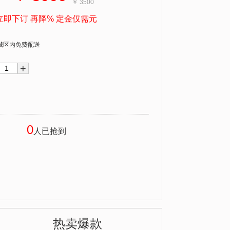
￥ 3500
立即下订 再降% 定金仅需元
城区内免费配送
+
0
人已抢到
热卖爆款