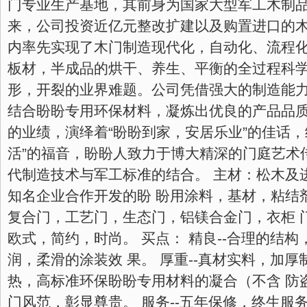
门专业生产基地，其前身为国家大型军工木制品
来，公司投资近亿元整改扩建以及购置进口的
内率先实现了木门制造现代化，自动化、流程
板材，半成品的烘干、养生、平衡的全过程科
形，开裂的业界难题。公司凭借强大的制造能
结合盼盼专用环保材料，凝炼出优良的产品品
的业绩，演绎着“盼盼到家，安居乐业”的佳话，
活”的福音，盼盼人致力于博大精深的门庭艺术传
代制造技术与军工标准的结合。 主材：松木及
知名企业合作开发的盼 盼用涂料，基材，粘结
复合门，工艺门，生态门，铝镁合金门，衣柜 
欧式，简约，时尚。 买点： 精良--合理的结
润，柔滑的涂装效 果。 厚重--真材实料，加厚
热，高标准环保盼盼专用材料的凝合（不含 防盗
门风范，彰显尊贵。 服务--五年保修，终生服