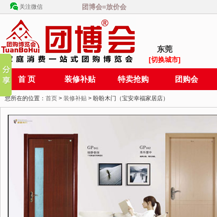
团博会=放价会
关注微信
东莞
[切换城市]
首 页
装修补贴
特卖抢购
团购会
您所在的位置：
首页
>
装修补贴
> 盼盼木门（宝安幸福家居店）